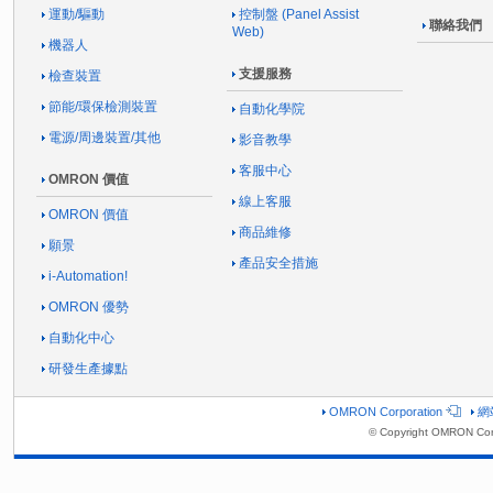
運動/驅動
控制盤 (Panel Assist
聯絡我們
Web)
機器人
支援服務
檢查裝置
節能/環保檢測裝置
自動化學院
電源/周邊裝置/其他
影音教學
客服中心
OMRON 價值
線上客服
OMRON 價值
商品維修
願景
產品安全措施
i-Automation!
OMRON 優勢
自動化中心
研發生產據點
OMRON Corporation
網
© Copyright OMRON Cor