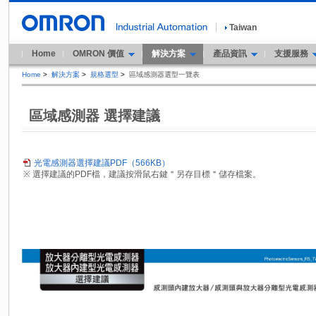
Taiwan
Home
OMRON 價值
解決方案
產品資訊
支援服務
Home
>
解決方案
>
規格選型
>
區域感測器選型一覽表
區域感測器 選擇建議
光電感測器選擇建議PDF（566KB）
※ 選擇建議的PDF檔，建議按滑鼠右鍵＂另存目標＂儲存檔案。