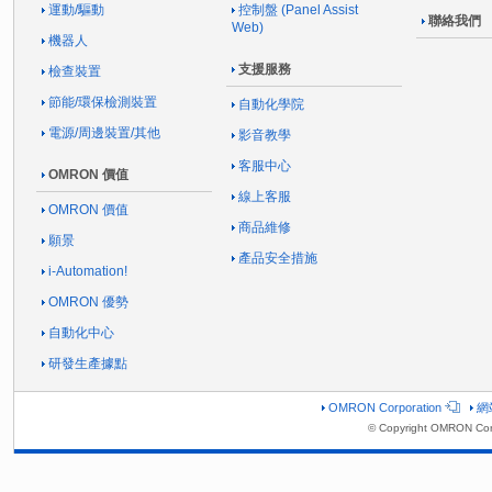
運動/驅動
控制盤 (Panel Assist
聯絡我們
Web)
機器人
支援服務
檢查裝置
節能/環保檢測裝置
自動化學院
電源/周邊裝置/其他
影音教學
客服中心
OMRON 價值
線上客服
OMRON 價值
商品維修
願景
產品安全措施
i-Automation!
OMRON 優勢
自動化中心
研發生產據點
OMRON Corporation
網
© Copyright OMRON Cor