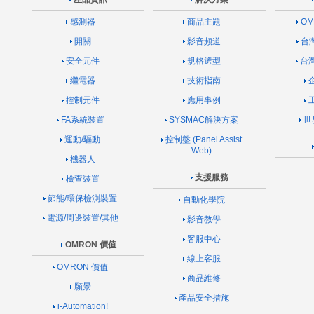
感測器
商品主題
O
開關
影音頻道
台
安全元件
規格選型
台
繼電器
技術指南
控制元件
應用事例
FA系統裝置
SYSMAC解決方案
世
運動/驅動
控制盤 (Panel Assist
Web)
機器人
支援服務
檢查裝置
節能/環保檢測裝置
自動化學院
電源/周邊裝置/其他
影音教學
客服中心
OMRON 價值
線上客服
OMRON 價值
商品維修
願景
產品安全措施
i-Automation!