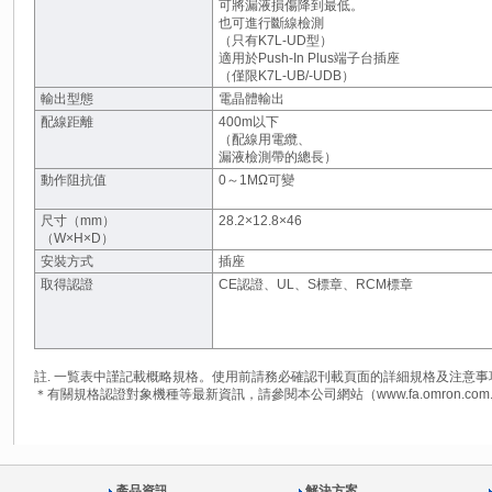
可將漏液損傷降到最低。
也可進行斷線檢測
（只有K7L-UD型）
適用於Push-In Plus端子台插座
（僅限K7L-UB/-UDB）
輸出型態
電晶體輸出
配線距離
400m以下
（配線用電纜、
漏液檢測帶的總長）
動作阻抗值
0～1MΩ可變
尺寸（mm）
28.2×12.8×46
（W×H×D）
安裝方式
插座
取得認證
CE認證、UL、S標章、RCM標章
註. 一覧表中謹記載概略規格。使用前請務必確認刊載頁面的詳細規格及注意事
＊有關規格認證對象機種等最新資訊，請參閱本公司網站（www.fa.omron.co
產品資訊
解決方案