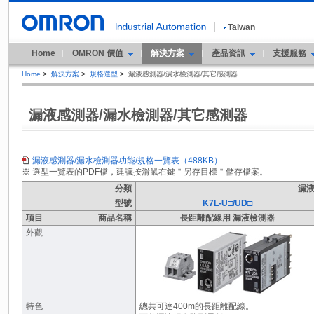
Taiwan
Home
OMRON 價值
解決方案
產品資訊
支援服務
Home
>
解決方案
>
規格選型
>
漏液感測器/漏水檢測器/其它感測器
漏液感測器/漏水檢測器/其它感測器
漏液感測器/漏水檢測器功能/規格一覽表（488KB）
※ 選型一覽表的PDF檔，建議按滑鼠右鍵＂另存目標＂儲存檔案。
分類
漏
型號
K7L-U□/UD□
項目
商品名稱
長距離配線用 漏液檢測器
外觀
特色
總共可達400m的長距離配線。