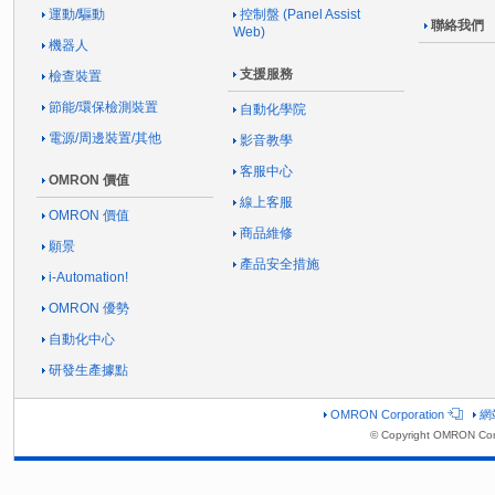
運動/驅動
控制盤 (Panel Assist
聯絡我們
Web)
機器人
支援服務
檢查裝置
節能/環保檢測裝置
自動化學院
電源/周邊裝置/其他
影音教學
客服中心
OMRON 價值
線上客服
OMRON 價值
商品維修
願景
產品安全措施
i-Automation!
OMRON 優勢
自動化中心
研發生產據點
OMRON Corporation
網
© Copyright OMRON Cor