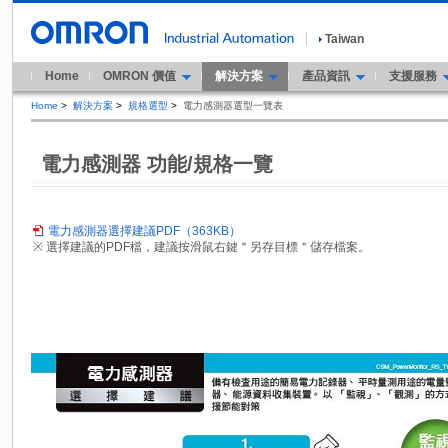
Taiwan
Home
OMRON 價值
解決方案
產品資訊
支援服務
Home
>
解決方案
>
規格選型
>
電力感測器選型一覽表
電力感測器 功能/規格一覽
電力感測器選擇建議PDF（363KB）
※ 選擇建議的PDF檔，建議按滑鼠右鍵＂另存目標＂儲存檔案。