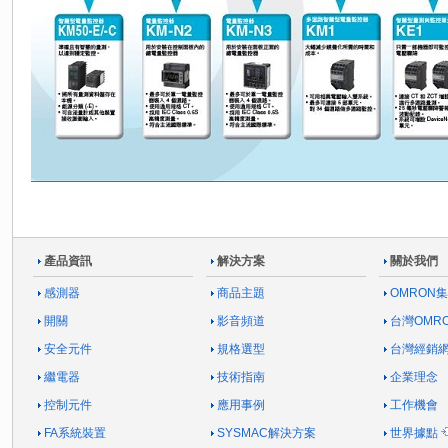
產品資訊
解決方案
關於我們
感測器
商品主題
OMRON
開關
影音頻道
台灣OMR
安全元件
規格選型
台灣經銷
繼電器
技術指南
企業理念
控制元件
應用事例
工作機會
FA系統裝置
SYSMAC解決方案
世界據點