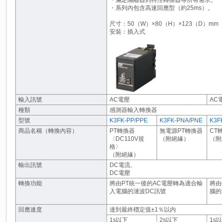
・滿足隔離器到特性轉換器等所有需求。
・系列內包含高速回應型（約25ms）。
尺寸：50（W）×80（H）×123（D）mm
安裝：插入式
輸入訊號
AC電壓
AC
種類
感測器輸入轉換器
型號
K3FK-PP/PPE
K3FK-PNA/PNE
K3F
商品名稱（轉換內容）
PT轉換器
無電源PT轉換器
CT
〈DC110V規
（附絕緣）
（附
格〉
（附絕緣）
輸出訊號
DC電流、
DC電壓
轉換功能
將由PT統一後的AC電壓轉為適合輸
將由
入電腦的漣波DC訊號
腦的
回應速度
達到最終穩定值±1％以内
1s以下
2s以下
1s