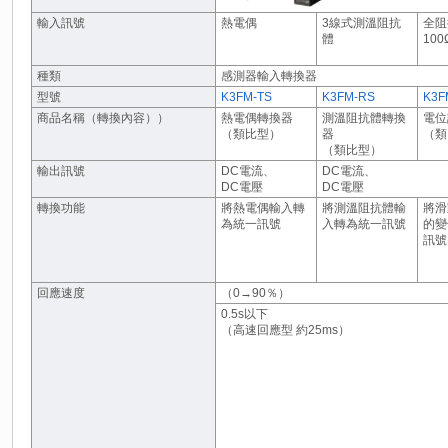
輸入訊號
熱電偶
3線式測溫阻抗
全阻
體
100
種類
感測器輸入轉換器
型號
K3FM-TS
K3FM-RS
K3F
商品名稱（轉換內容））
熱電偶轉換器
測溫阻抗體轉換
電位
（類比型）
器
（類
（類比型）
輸出訊號
DC電流、
DC電流、
DC電壓
DC電壓
轉換功能
將熱電偶輸入轉
將測溫阻抗體輸
將滑
為統一訊號
入轉為統一訊號
的變
訊號
回應速度
（0→90％）
0.5s以下
（高速回應型 約25ms）