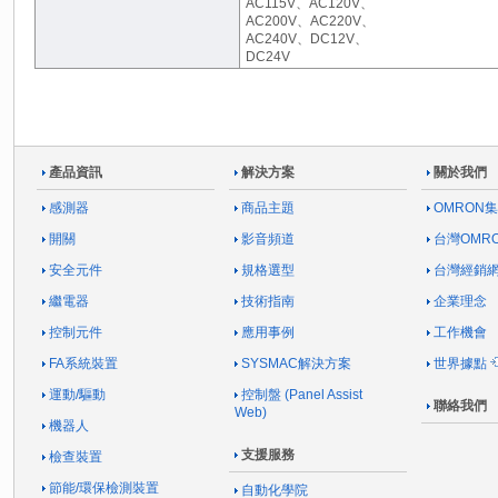
AC115V、AC120V、
AC200V、AC220V、
AC240V、DC12V、
DC24V
產品資訊
解決方案
關於我們
感測器
商品主題
OMRON
開關
影音頻道
台灣OMR
安全元件
規格選型
台灣經銷
繼電器
技術指南
企業理念
控制元件
應用事例
工作機會
FA系統裝置
SYSMAC解決方案
世界據點
運動/驅動
控制盤 (Panel Assist
聯絡我們
Web)
機器人
支援服務
檢查裝置
節能/環保檢測裝置
自動化學院