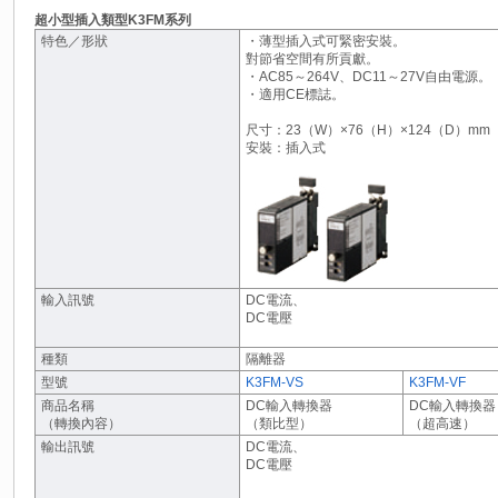
超小型插入類型K3FM系列
特色／形狀
・薄型插入式可緊密安裝。
對節省空間有所貢獻。
・AC85～264V、DC11～27V自由電源。
・適用CE標誌。
尺寸：23（W）×76（H）×124（D）mm
安裝：插入式
輸入訊號
DC電流、
DC電壓
種類
隔離器
型號
K3FM-VS
K3FM-VF
商品名稱
DC輸入轉換器
DC輸入轉換器
（轉換內容）
（類比型）
（超高速）
輸出訊號
DC電流、
DC電壓