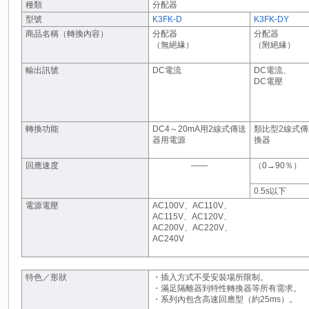
種類
分配器
型號
K3FK-D
K3FK-DY
商品名稱（轉換內容）
分配器
分配器
（無絕緣）
（附絕緣）
輸出訊號
DC電流
DC電流、
DC電壓
轉換功能
DC4～20mA用2線式傳送
類比型2線式
器用電源
換器
回應速度
――
（0→90％）
0.5s以下
電源電壓
AC100V、AC110V、
AC115V、AC120V、
AC200V、AC220V、
AC240V
特色／形狀
・插入方式不受安裝場所限制。
・滿足隔離器到特性轉換器等所有需求。
・系列內包含高速回應型（約25ms）。