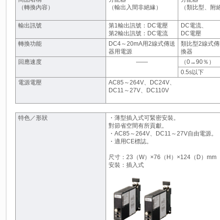
（轉換內容）
（輸出入間非絕緣）
（類比型、附
輸出訊號
第1輸出訊號：DC電壓
DC電流、
第2輸出訊號：DC電流
DC電壓
轉換功能
DC4～20mA用2線式傳送
類比型2線式
器用電源
換器
回應速度
――
（0→90％）
0.5s以下
電源電壓
AC85～264V、DC24V、
DC11～27V、DC110V
特色／形狀
・薄型插入式可緊密安裝。
對節省空間有所貢獻。
・AC85～264V、DC11～27V自由電源。
・適用CE標誌。
尺寸：23（W）×76（H）×124（D）mm
安裝：插入式