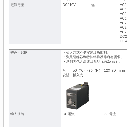
電源電壓
DC110V
無
AC1
AC1
AC1
AC1
AC2
AC2
AC2
DC
DC4
特色／形狀
・插入方式不受安裝場所限制。
・滿足隔離器到特性轉換器等所有需求。
・系列內包含高速回應型（約25ms）。
尺寸：50（W）×80（H）×123（D）mm
安裝：插入式
輸入信號
DC電流
AC電流