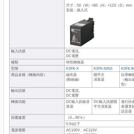
尺寸：50（W）×80（H）×123（D）mm
安裝：插入式
輸入訊號
DC電流、
DC電壓
種類
特性轉換器
型號
K3FK-X
K3FK-N/NS
K3FK-B
商品名稱（轉換內容）
線性器
開平方
比率轉
(附絕緣)
演算器
（輸出
型）
輸出訊號
DC電流、
DC電壓
轉換功能
DC輸入折線演
DC輸入訊號開
進行比
算器
平方演算器
差運算
設定器
回應速度
（0→90％）
0.5s以下
電源電壓
AC100V、AC110V、