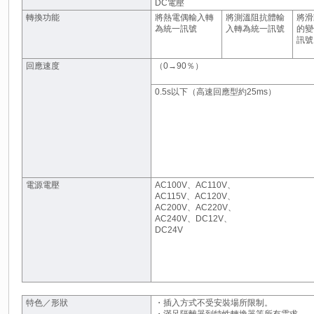
DC電壓
轉換功能
將熱電偶輸入轉
將測溫阻抗體輸
將滑
為統一訊號
入轉為統一訊號
的變
訊號
回應速度
（0→90％）
0.5s以下（高速回應型約25ms）
電源電壓
AC100V、AC110V、
AC115V、AC120V、
AC200V、AC220V、
AC240V、DC12V、
DC24V
特色／形狀
・插入方式不受安裝場所限制。