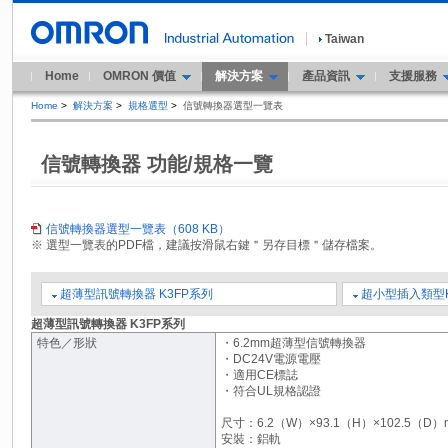
Taiwan
Home
OMRON 價值
解決方案
產品資訊
支援服務
Home
>
解決方案
>
規格選型
>
信號轉換器選型一覽表
信號轉換器 功能/規格一覽
信號轉換器選型一覽表（608 KB）
※ 選型一覽表的PDF檔，建議按滑鼠右鍵＂另存目標＂儲存檔案。
超薄型訊號轉換器 K3FP系列
超小型插入類型K
超薄型訊號轉換器 K3FP系列
特色／形狀
・6.2mm超薄型信號轉換器
・DC24V電源電壓
・適用CE標誌
・符合UL規格認證
尺寸：6.2（W）×93.1（H）×102.5（D）
安裝：鋁軌