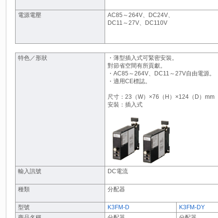
電源電壓
AC85～264V、DC24V、
DC11～27V、DC110V
特色／形狀
・薄型插入式可緊密安裝。
對節省空間有所貢獻。
・AC85～264V、DC11～27V自由電源。
・適用CE標誌。
尺寸：23（W）×76（H）×124（D）mm
安裝：插入式
輸入訊號
DC電流
種類
分配器
型號
K3FM-D
K3FM-DY
商品名稱
分配器
分配器