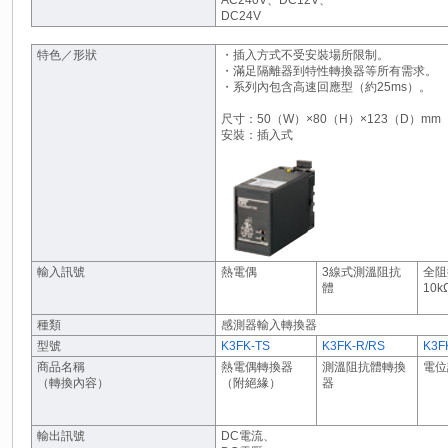
DC24V
特色／形狀
・插入方式不受安裝場所限制。
・滿足隔離器到特性轉換器等所有需求。
・系列內包含高速回應型（約25ms）。
尺寸：50（W）×80（H）×123（D）mm
安裝：插入式
輸入訊號
熱電偶
3線式測溫阻抗
全阻
體
10k
種類
感測器輸入轉換器
型號
K3FK-TS
K3FK-R/RS
K3F
商品名稱
熱電偶轉換器
測溫阻抗體轉換
電位
（轉換內容）
（附絕緣）
器
輸出訊號
DC電流、