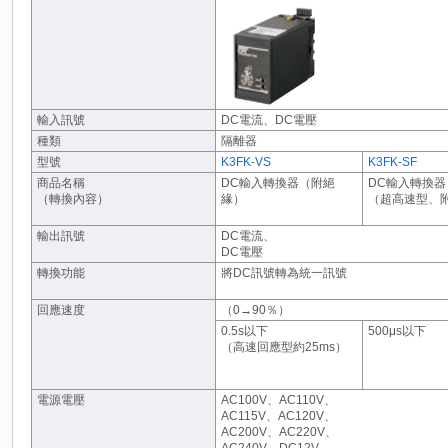
輸入訊號
DC電流、DC電壓
種類
隔離器
型號
K3FK-VS
K3FK-SF
商品名稱
DC輸入轉換器（附絕
DC輸入轉換器
（轉換內容）
緣）
（超高速型、
輸出訊號
DC電流、
DC電壓
轉換功能
將DC訊號轉為統一訊號
回應速度
（0→90％）
0.5s以下
500μs以下
（高速回應型約25ms）
電源電壓
AC100V、AC110V、
AC115V、AC120V、
AC200V、AC220V、
AC240V、DC12V、