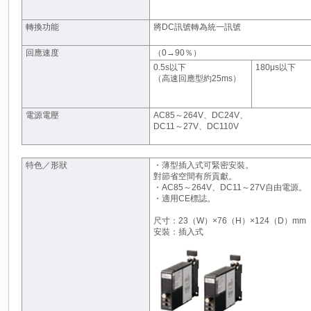
轉換功能
將DC訊號轉為統一訊號
回應速度
（0→90％）
0.5s以下
180μs以下
（高速回應型約25ms）
電源電壓
AC85～264V、DC24V、
DC11～27V、DC110V
特色／形狀
・薄型插入式可緊密安裝。
對節省空間有所貢獻。
・AC85～264V、DC11～27V自由電源。
・適用CE標誌。
尺寸：23（W）×76（H）×124（D）mm
安裝：插入式