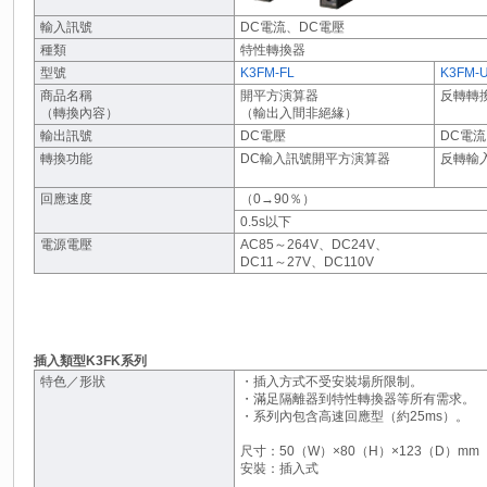
輸入訊號
DC電流、DC電壓
種類
特性轉換器
型號
K3FM-FL
K3FM-
商品名稱
開平方演算器
反轉轉
（轉換內容）
（輸出入間非絕緣）
輸出訊號
DC電壓
DC電流
轉換功能
DC輸入訊號開平方演算器
反轉輸入
回應速度
（0→90％）
0.5s以下
電源電壓
AC85～264V、DC24V、
DC11～27V、DC110V
插入類型K3FK系列
特色／形狀
・插入方式不受安裝場所限制。
・滿足隔離器到特性轉換器等所有需求。
・系列內包含高速回應型（約25ms）。
尺寸：50（W）×80（H）×123（D）mm
安裝：插入式