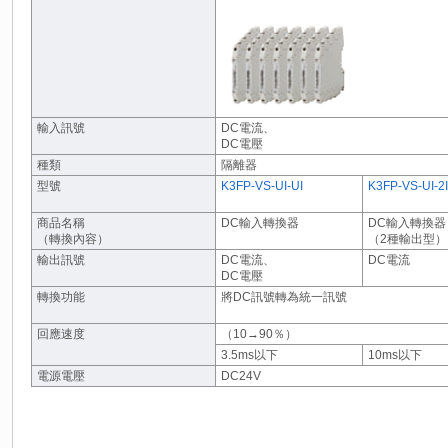
輸入訊號
DC電流、
DC電壓
種類
隔離器
型號
K3FP-VS-UI-UI
K3FP-VS-UI-2I
商品名稱
DC輸入轉換器
DC輸入轉換器
（轉換內容）
（2種輸出型）
輸出訊號
DC電流、
DC電流
DC電壓
轉換功能
將DC訊號轉為統一訊號
回應速度
（10→90％）
3.5ms以下
10ms以下
電源電壓
DC24V