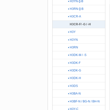
H3YN-[]-B
H3RN-[]-B
H3CR-A
H3CR-F/ -G / -H
H3Y
H3YN
H3RN
H3DK-M / -S
H3DK-F
H3DK-G
H3DK-H
H3DS
H3BA-N
H3BF-N / BG-N / BH-N
H3Y-C