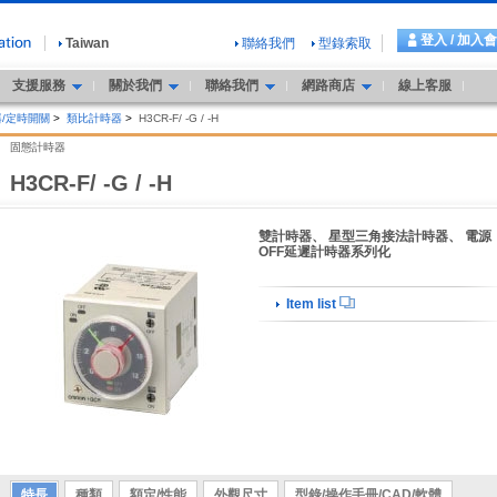
登入 / 加入
Taiwan
聯絡我們
型錄索取
支援服務
關於我們
聯絡我們
網路商店
線上客服
/定時開關
>
類比計時器
>
H3CR-F/ -G / -H
固態計時器
H3CR-F/ -G / -H
雙計時器、 星型三角接法計時器、 電源
OFF延遲計時器系列化
Item list
特長
種類
額定/性能
外觀尺寸
型錄/操作手冊/CAD/軟體