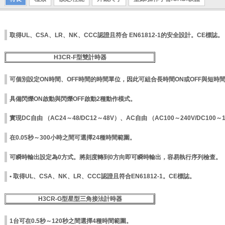
取得UL、CSA、LR、NK、CCC認證且符合 EN61812-1的安全設計。CE標誌。
H3CR-F型雙計時器
可個別設定ON時間、OFF時間的時間單位，因此可組合長時間ON或OFF與短時間
具備閃爍ON啟動與閃爍OFF啟動2種動作模式。
實現DC自由 （AC24～48/DC12～48V）、AC自由 （AC100～240V/DC100
在0.05秒～300小時之間可選擇24種時間範圍。
可瞬時輸出設定為0方式。將刻度轉到0方向即可瞬時輸出，容易執行序列檢查。
• 取得UL、CSA、NK、LR、CCC認證且符合EN61812-1。CE標誌。
H3CR-G型星型三角接法計時器
1台可在0.5秒～120秒之間選擇4種時間範圍。