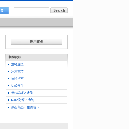
會員
應用事例
相關資訊
規格選型
注意事項
技術指南
型式索引
規格認証／查詢
Rohs對應／查詢
停產商品／推薦替代