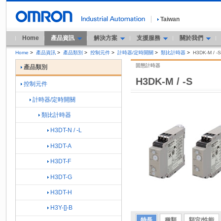
Taiwan
Home
產品資訊
解決方案
支援服務
關於我們
Home
>
產品資訊
>
產品類別
>
控制元件
>
計時器/定時開關
>
類比計時器
>
H3DK-M / -S
固態計時器
產品類別
H3DK-M / -S
控制元件
計時器/定時開關
類比計時器
H3DT-N / -L
H3DT-A
H3DT-F
H3DT-G
H3DT-H
H3Y-[]-B
特長
種類
額定/性能