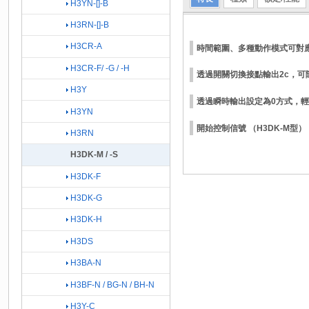
H3YN-[]-B
H3RN-[]-B
H3CR-A
時間範圍、多種動作模式可對
H3CR-F/ -G / -H
透過開關切換接點輸出2c，可隨
H3Y
透過瞬時輸出設定為0方式，
H3YN
開始控制信號 （H3DK-M型）
H3RN
H3DK-M / -S
H3DK-F
H3DK-G
H3DK-H
H3DS
H3BA-N
H3BF-N / BG-N / BH-N
H3Y-C