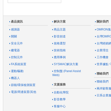
產品資訊
解決方案
關於我們
感測器
商品主題
OMRON
開關
影音頻道
台灣OMR
安全元件
規格選型
台灣經銷
繼電器
技術指南
企業理念
控制元件
應用事例
工作機會
FA系統裝置
SYSMAC解決方案
世界據點
運動/驅動
控制盤 (Panel Assist
聯絡我們
Web)
機器人
聯絡我們
支援服務
節能/環保檢測裝置
兩岸顧客
電源/周邊裝置/其他
自動化學院
日系企業
影音教學
客服中心