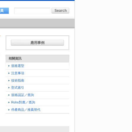
會員
應用事例
相關資訊
規格選型
注意事項
技術指南
型式索引
規格認証／查詢
Rohs對應／查詢
停產商品／推薦替代