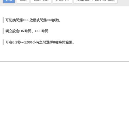
可切換閃爍OFF啟動或閃爍ON啟動。
獨立設定ON時間、OFF時間
可在0.1秒～1200小時之間選擇8種時間範圍。