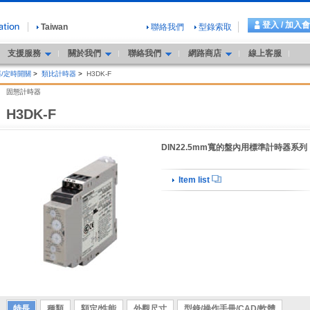
登入 / 加入
Taiwan
聯絡我們
型錄索取
支援服務
關於我們
聯絡我們
網路商店
線上客服
/定時開關
>
類比計時器
>
H3DK-F
固態計時器
H3DK-F
DIN22.5mm寬的盤內用標準計時器系列
Item list
特長
種類
額定/性能
外觀尺寸
型錄/操作手冊/CAD/軟體