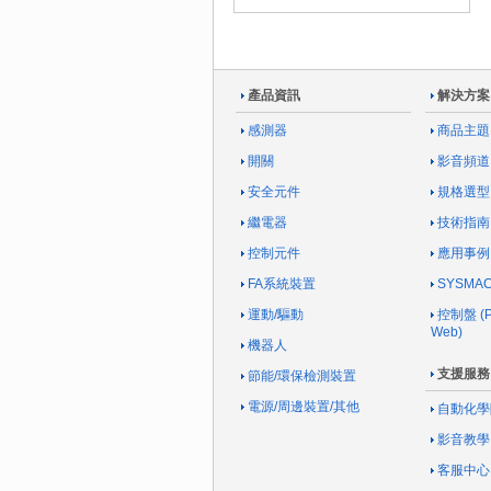
產品資訊
解決方案
感測器
商品主題
開關
影音頻道
安全元件
規格選型
繼電器
技術指南
控制元件
應用事例
FA系統裝置
SYSM
運動/驅動
控制盤 (Pa
Web)
機器人
支援服務
節能/環保檢測裝置
電源/周邊裝置/其他
自動化學
影音教學
客服中心