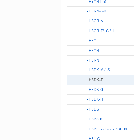
H3YN-[]-B
H3RN-[]-B
H3CR-A
H3CR-F/ -G / -H
H3Y
H3YN
H3RN
H3DK-M / -S
H3DK-F
H3DK-G
H3DK-H
H3DS
H3BA-N
H3BF-N / BG-N / BH-N
H3Y-C