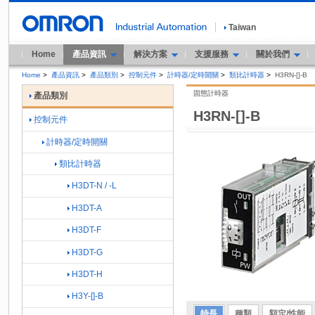
Taiwan
Home
產品資訊
解決方案
支援服務
關於我們
Home
>
產品資訊
>
產品類別
>
控制元件
>
計時器/定時開關
>
類比計時器
>
H3RN-[]-B
固態計時器
產品類別
H3RN-[]-B
控制元件
計時器/定時開關
類比計時器
H3DT-N / -L
H3DT-A
H3DT-F
H3DT-G
H3DT-H
H3Y-[]-B
特長
種類
額定/性能