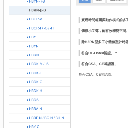
H3YN-[]-B
H3RN-[]-B
H3CR-A
實現時間範圍與動作模式的多
H3CR-F/ -G / -H
體積小又薄，能有效精簡空間
H3Y
除H3RN型多工小體積型計時器外
H3YN
符合UL-Listed認證。＊
H3RN
H3DK-M / -S
符合CSA、CE等認證。
H3DK-F
符合CSA、CE等認證。
H3DK-G
H3DK-H
H3DS
H3BA-N
H3BF-N / BG-N / BH-N
H3Y-C