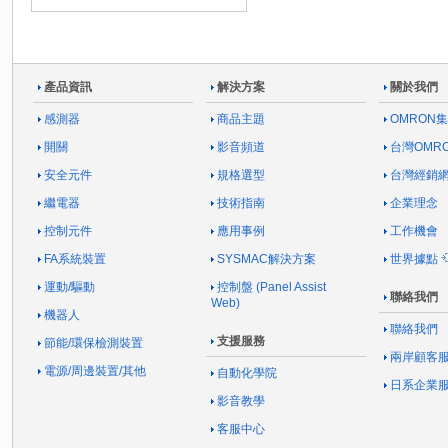
產品資訊
解決方案
關於我們
感測器
商品主題
OMRON
開關
影音頻道
台灣OMR
安全元件
規格選型
台灣經銷
繼電器
技術指南
企業理念
控制元件
應用事例
工作機會
FA系統裝置
SYSMAC解決方案
世界據點
運動/驅動
控制盤 (Panel Assist
聯絡我們
Web)
機器人
聯絡我們
支援服務
節能/環保檢測裝置
兩岸顧客
電源/周邊裝置/其他
自動化學院
日系企業
影音教學
客服中心