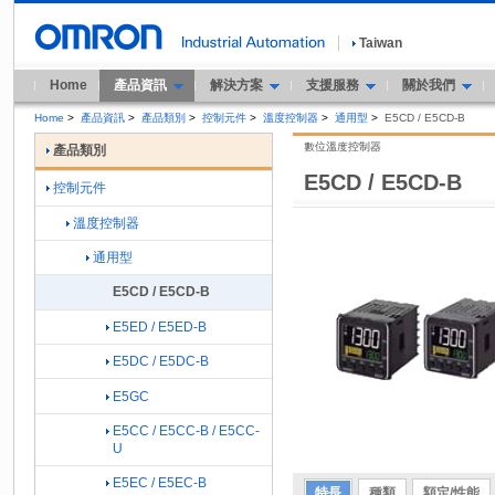
Taiwan
Home
產品資訊
解決方案
支援服務
關於我們
Home
>
產品資訊
>
產品類別
>
控制元件
>
溫度控制器
>
通用型
>
E5CD / E5CD-B
數位溫度控制器
產品類別
E5CD / E5CD-B
控制元件
溫度控制器
通用型
E5CD / E5CD-B
E5ED / E5ED-B
E5DC / E5DC-B
E5GC
E5CC / E5CC-B / E5CC-
U
E5EC / E5EC-B
特長
種類
額定/性能