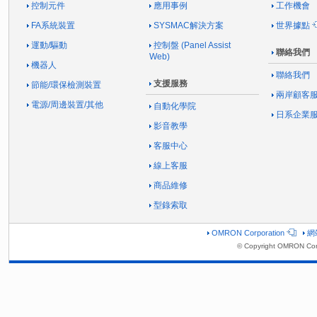
控制元件
應用事例
工作機會
FA系統裝置
SYSMAC解決方案
世界據點
運動/驅動
控制盤 (Panel Assist
聯絡我們
Web)
機器人
聯絡我們
支援服務
節能/環保檢測裝置
兩岸顧客
電源/周邊裝置/其他
自動化學院
日系企業
影音教學
客服中心
線上客服
商品維修
型錄索取
OMRON Corporation
網
© Copyright OMRON Corp