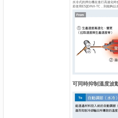
水冷式的押出機在進行高速化時
若使用E5[]D/NX-TC，
可同時抑制溫度波