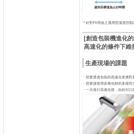
＊針對FA用途之通用型溫度控制
[創造包裝機進化
高速化的條件下維
生產現場的課題
・想要透過包裝的高速化來應對
・想要讓使用多種包材的多樣性
・一旦進行高速化後，由於封口