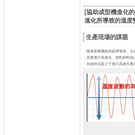
[協助成型機進化
速化所導致的溫度
生產現場的課題
・隨著新興國家的經濟發展、生
・若要進行高速化，需對材料或
・在維持品質之下進行高速生產