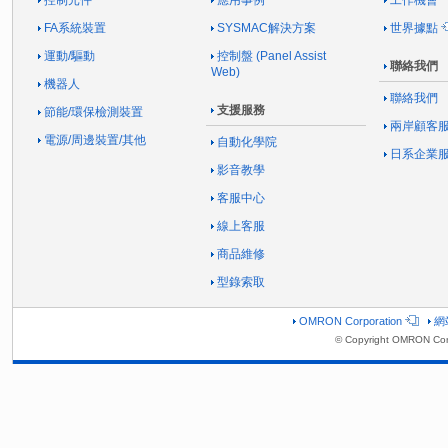
FA系統裝置
SYSMAC解決方案
世界據點
運動/驅動
控制盤 (Panel Assist
聯絡我們
Web)
機器人
聯絡我們
支援服務
節能/環保檢測裝置
兩岸顧客
電源/周邊裝置/其他
自動化學院
日系企業
影音教學
客服中心
線上客服
商品維修
型錄索取
OMRON Corporation
網
© Copyright OMRON Corp