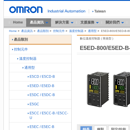
Taiwan
Home
產品資訊
解決方案
支援服務
關於我們
Home
>
產品資訊
>
產品類別
>
控制元件
>
溫度控制器
>
通用型
>
E5ED-800/E5ED-B-8
數位溫度控制器 ( 簡易型 )
產品類別
E5ED-800/E5ED-B
控制元件
溫度控制器
通用型
E5CD / E5CD-B
E5ED / E5ED-B
E5DC / E5DC-B
E5GC
E5CC / E5CC-B / E5CC-
U
E5EC / E5EC-B
特長
種類
額定/性能