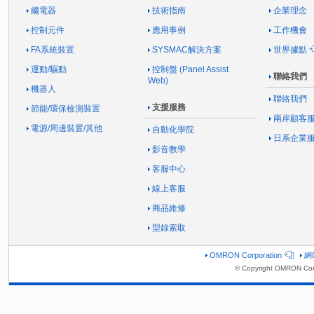
繼電器
技術指南
企業理念
控制元件
應用事例
工作機會
FA系統裝置
SYSMAC解決方案
世界據點
運動/驅動
控制盤 (Panel Assist
聯絡我們
Web)
機器人
聯絡我們
支援服務
節能/環保檢測裝置
兩岸顧客
電源/周邊裝置/其他
自動化學院
日系企業
影音教學
客服中心
線上客服
商品維修
型錄索取
OMRON Corporation
網
© Copyright OMRON Corp