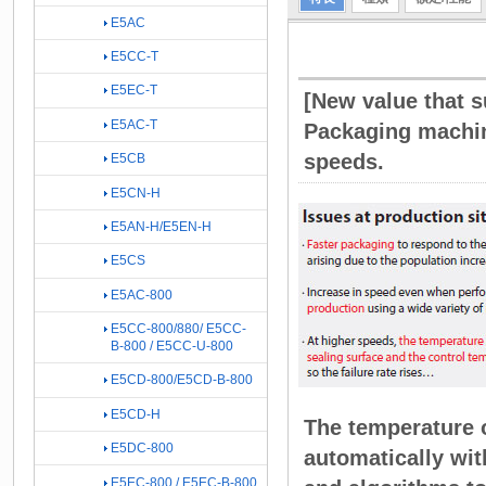
E5AC
E5CC-T
E5EC-T
[New value that 
E5AC-T
Packaging machine
speeds.
E5CB
E5CN-H
E5AN-H/E5EN-H
E5CS
E5AC-800
E5CC-800/880/ E5CC-
B-800 / E5CC-U-800
E5CD-800/E5CD-B-800
E5CD-H
The temperature o
E5DC-800
automatically wi
E5EC-800 / E5EC-B-800