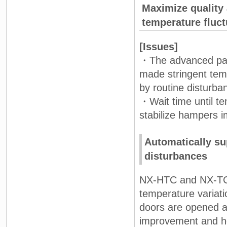
Maximize quality
temperature fluct
[Issues]
・The advanced pack
made stringent tem
by routine disturba
・Wait time until te
stabilize hampers 
Automatically su
disturbances
NX-HTC and NX-TC p
temperature variatio
doors are opened a
improvement and he