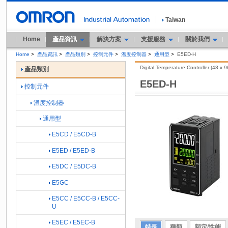
Taiwan
Home
產品資訊
解決方案
支援服務
關於我們
Home
>
產品資訊
>
產品類別
>
控制元件
>
溫度控制器
>
通用型
>
E5ED-H
Digital Temperature Controller (48 x 
產品類別
E5ED-H
控制元件
溫度控制器
通用型
E5CD / E5CD-B
E5ED / E5ED-B
E5DC / E5DC-B
E5GC
E5CC / E5CC-B / E5CC-
U
E5EC / E5EC-B
特長
種類
額定/性能