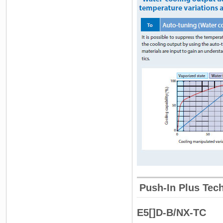
Push-In Plus Tec
E5[]D-B/NX-TC