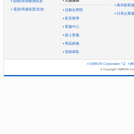
支援服務
節能/環保檢測裝置
兩岸顧客
電源/周邊裝置/其他
自動化學院
日系企業
影音教學
客服中心
線上客服
商品維修
型錄索取
OMRON Corporation
網
© Copyright OMRON Corp