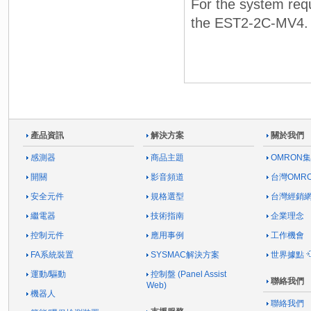
For the system req
the EST2-2C-MV4.
產品資訊
解決方案
關於我們
感測器
商品主題
OMRON
開關
影音頻道
台灣OMR
安全元件
規格選型
台灣經銷
繼電器
技術指南
企業理念
控制元件
應用事例
工作機會
FA系統裝置
SYSMAC解決方案
世界據點
運動/驅動
控制盤 (Panel Assist
聯絡我們
Web)
機器人
聯絡我們