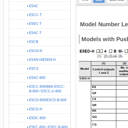
E5AC
E5CC-T
Model Number L
E5EC-T
E5AC-T
Models with Push
E5CB
E5CN-H
E5AN-H/E5EN-H
E5CS
E5AC-800
E5CC-800/880/ E5CC-
B-800 / E5CC-U-800
E5CD-800/E5CD-B-800
E5CD-H
E5DC-800
E5EC-800 / E5EC-B-800