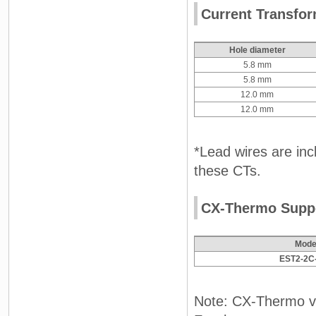
Current Transfor
Hole diameter
5.8 mm
5.8 mm
12.0 mm
12.0 mm
*Lead wires are incl
these CTs.
CX-Thermo Suppo
Mode
EST2-2C
Note: CX-Thermo ve