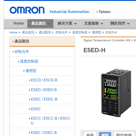
Taiwan
Home
產品資訊
解決方案
支援服務
關於我們
Home
>
產品資訊
>
產品類別
>
控制元件
>
溫度控制器
>
通用型
>
E5ED-H
Digital Temperature Controller (48 x 
產品類別
E5ED-H
控制元件
溫度控制器
通用型
E5CD / E5CD-B
E5ED / E5ED-B
E5DC / E5DC-B
E5GC
E5CC / E5CC-B / E5CC-
U
E5EC / E5EC-B
特長
種類
額定/性能