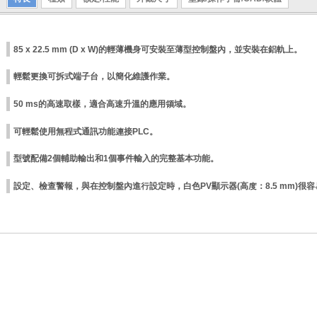
85 x 22.5 mm (D x W)的輕薄機身可安裝至薄型控制盤內，並安裝在鋁軌上。
輕鬆更換可拆式端子台，以簡化維護作業。
50 ms的高速取樣，適合高速升溫的應用領域。
可輕鬆使用無程式通訊功能連接PLC。
型號配備2個輔助輸出和1個事件輸入的完整基本功能。
設定、檢查警報，與在控制盤內進行設定時，白色PV顯示器(高度：8.5 mm)很