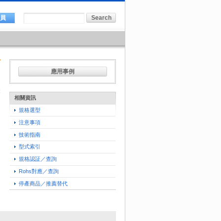
會員
應用事例
相關資訊
規格選型
注意事項
技術指南
型式索引
規格認証／查詢
Rohs對應／查詢
停產商品／推薦替代