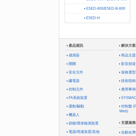
E5ED-800/E5ED-B-800
E5ED-H
產品資訊
解決方案
感測器
商品主題
開關
影音頻道
安全元件
規格選型
繼電器
技術指南
控制元件
應用事例
FA系統裝置
SYSM
運動/驅動
控制盤 (Pa
Web)
機器人
支援服務
節能/環保檢測裝置
電源/周邊裝置/其他
自動化學