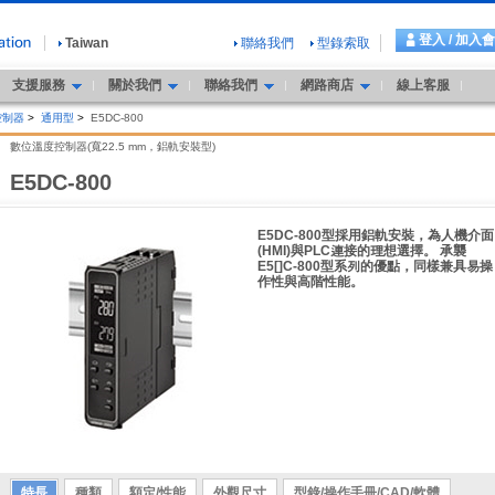
登入 / 加入
Taiwan
聯絡我們
型錄索取
支援服務
關於我們
聯絡我們
網路商店
線上客服
控制器
>
通用型
>
E5DC-800
數位溫度控制器(寬22.5 mm，鋁軌安裝型)
E5DC-800
E5DC-800型採用鋁軌安裝，為人機介面
(HMI)與PLC連接的理想選擇。 承襲
E5[]C-800型系列的優點，同樣兼具易操
作性與高階性能。
特長
種類
額定/性能
外觀尺寸
型錄/操作手冊/CAD/軟體