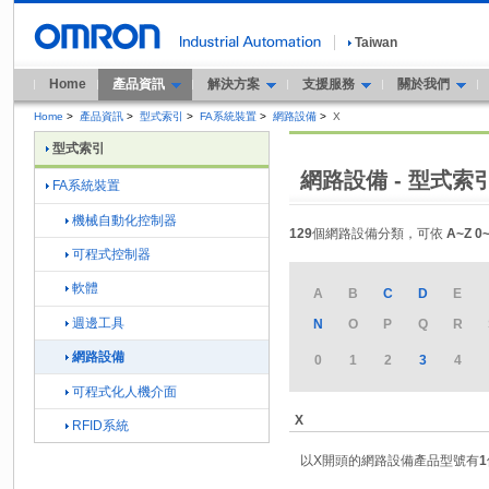
Taiwan
Home
產品資訊
解決方案
支援服務
關於我們
Home
>
產品資訊
>
型式索引
>
FA系統裝置
>
網路設備
>
X
型式索引
網路設備 - 型式索
FA系統裝置
機械自動化控制器
129
個網路設備分類，可依
A~Z
0
可程式控制器
軟體
A
B
C
D
E
週邊工具
N
O
P
Q
R
網路設備
0
1
2
3
4
可程式化人機介面
X
RFID系統
以X開頭的網路設備產品型號有
1