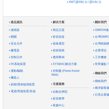
XWT-[]D08(-1) / []D16(-1)
產品資訊
解決方案
關於我們
感測器
商品主題
OMRON
開關
影音頻道
台灣OMR
安全元件
規格選型
台灣經銷
繼電器
技術指南
企業理念
控制元件
應用事例
工作機會
FA系統裝置
SYSMAC解決方案
世界據點
運動/驅動
控制盤 (Panel Assist
聯絡我們
Web)
機器人
聯絡我們
支援服務
節能/環保檢測裝置
兩岸顧客
電源/周邊裝置/其他
自動化學院
日系企業
影音教學
客服中心