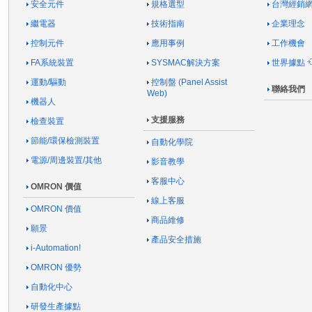
安全元件
規格選型
台灣經銷
繼電器
技術指南
企業理念
控制元件
應用事例
工作機會
FA系統裝置
SYSMAC解決方案
世界據點
運動/驅動
控制盤 (Panel Assist
聯絡我們
Web)
機器人
支援服務
檢查裝置
節能/環保檢測裝置
自動化學院
電源/周邊裝置/其他
影音教學
客服中心
OMRON 價值
線上客服
OMRON 價值
商品維修
願景
產品安全措施
i-Automation!
OMRON 優勢
自動化中心
研發生產據點