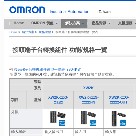
Taiwan
Home
OMRON 價值
解決方案
產品資訊
支援服務
Home
>
解決方案
>
規格選型
>
接頭端子台轉換組件選型一覽表
接頭端子台轉換組件 功能/規格一覽
接頭端子台轉換組件選型一覽表（904KB）
※ 選型一覽表的PDF檔，建議按滑鼠右鍵＂另存目標＂儲存檔案。
類型
系列
XW2K
XW2K-□□G-
XW2K-□□G-
XW2K-□□G-
項目
型號
□32□
□□□□-IN
□□□□-OUT
外觀
輸入/輸出
輸入輸出用
輸入用
輸入用