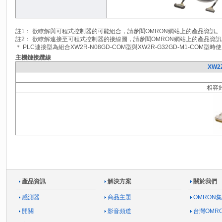
註1： 欲瞭解與可程式控制器的可能組合，請參閱OMRON網站上的產品資訊。
註2： 欲瞭解連接至可程式控制器的接線圖，請參閱OMRON網站上的產品資訊
＊ PLC連接型為組合XW2R-N08GD-COM型與XW2R-G32GD-M1-COM型時
主機鏈接纜線
XW2Z
相容於
產品資訊
解決方案
關於我們
感測器
商品主題
OMRON
開關
影音頻道
台灣OMR