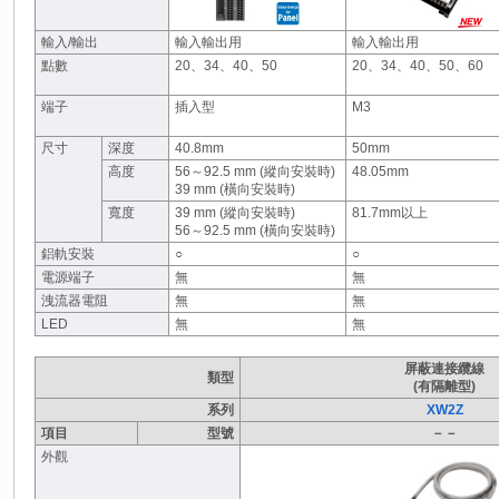
輸入/輸出
輸入輸出用
輸入輸出用
點數
20、34、40、50
20、34、40、50、60
端子
插入型
M3
尺寸
深度
40.8mm
50mm
高度
56～92.5 mm (縱向安裝時)
48.05mm
39 mm (橫向安裝時)
寬度
39 mm (縱向安裝時)
81.7mm以上
56～92.5 mm (橫向安裝時)
鋁軌安裝
○
○
電源端子
無
無
洩流器電阻
無
無
LED
無
無
屏蔽連接纜線
類型
(有隔離型)
系列
XW2Z
項目
型號
－－
外觀