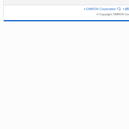
OMRON Corporation
網
© Copyright OMRON Cor