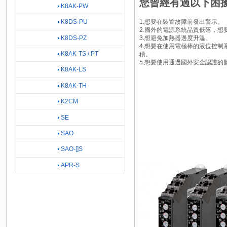
您曾經有過以下困
K8AK-PW
1.想要在裝置故障前發出警示。
K8DS-PU
2.國外的電源系統品質低落，想
3.想避免加熱器過度升溫。
K8DS-PZ
4.想要在使用電極棒的液位控制
K8AK-TS / PT
積。
5.想要使用通過國外安全認證的
K8AK-LS
K8AK-TH
K2CM
SE
SAO
SAO-[]S
APR-S