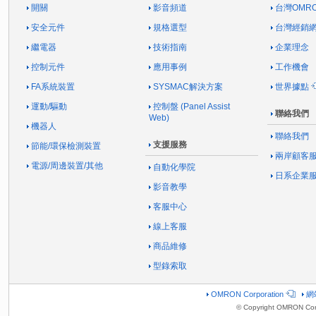
開關
影音頻道
台灣OMR
安全元件
規格選型
台灣經銷
繼電器
技術指南
企業理念
控制元件
應用事例
工作機會
FA系統裝置
SYSMAC解決方案
世界據點
運動/驅動
控制盤 (Panel Assist
聯絡我們
Web)
機器人
聯絡我們
支援服務
節能/環保檢測裝置
兩岸顧客
電源/周邊裝置/其他
自動化學院
日系企業
影音教學
客服中心
線上客服
商品維修
型錄索取
OMRON Corporation
網
© Copyright OMRON Corp