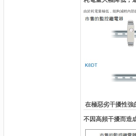
由於耗電量極低，能夠減輕內部
在極惡劣干擾性強
不因高頻干擾而造