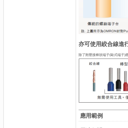
亦可使用絞合線進
除了附壓接棒狀端子(歐式端子)
應用範例