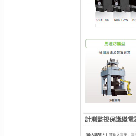
計測監視保護繼電
［輸入訊號＊］
可輸入電壓、電流