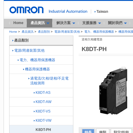
Taiwan
Home
產品資訊
解決方案
支援服務
關於我們
Home
>
產品資訊
>
產品類別
>
電源/周邊裝置/其他
>
電力、機器用保護機器
>
機器用保
逆相欠相繼電器
產品類別
K8DT-PH
電源/周邊裝置/其他
電力、機器用保護機器
機器用保護機器
過電流/欠相/逆相/不足電
流檢測用
K8DT-AS
K8DT-AW
K8DT-VS
K8DT-VW
K8DT-PH
特長
種類
額定/性能