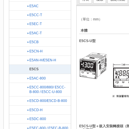
E5AC
E5CC-T
（單位：mm）
E5EC-T
本體
E5AC-T
E5CS-U型
E5CB
E5CN-H
E5AN-H/E5EN-H
E5CS
E5AC-800
E5CC-800/880/ E5CC-
B-800 / E5CC-U-800
E5CD-800/E5CD-B-800
E5CD-H
E5DC-800
E5CS-U型＋嵌入安裝轉接頭
E5EC-800 / E5EC-B-800