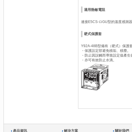
適用熱敏電阻
連接E5CS-
ロ
GU型的溫度感測
硬式保護套
Y92A-48B型備有（硬式）保
・保護設定部避免積垢、積塵。
・防止因誤觸而導致設定值產生
・亦可有效防止水滴。
產品資訊
解決方案
關於我們