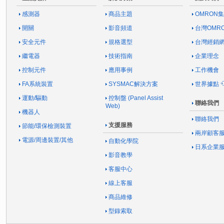
感測器
商品主題
OMRON
開關
影音頻道
台灣OMR
安全元件
規格選型
台灣經銷
繼電器
技術指南
企業理念
控制元件
應用事例
工作機會
FA系統裝置
SYSMAC解決方案
世界據點
運動/驅動
控制盤 (Panel Assist
聯絡我們
Web)
機器人
聯絡我們
支援服務
節能/環保檢測裝置
兩岸顧客
電源/周邊裝置/其他
自動化學院
日系企業
影音教學
客服中心
線上客服
商品維修
型錄索取