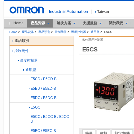
Taiwan
Home
產品資訊
解決方案
支援服務
關於我們
Home
>
產品資訊
>
產品類別
>
控制元件
>
溫度控制器
>
通用型
>
E5CS
數位溫度控制器
產品類別
E5CS
控制元件
溫度控制器
通用型
E5CD / E5CD-B
E5ED / E5ED-B
E5DC / E5DC-B
E5GC
E5CC / E5CC-B / E5CC-
U
E5EC / E5EC-B
特長
種類
額定/性能