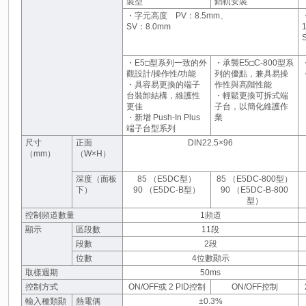
裝型
鋁軌安裝
・字元高度 PV：8.5mm、
SV：8.0mm
・E5□型系列一致的外
・承襲E5□C-800型系
觀設計/操作性/功能
列的優點，兼具易操
・具容易更換的端子
作性與高階性能
台裝卸結構，維護性
・輕鬆更換可拆式端
更佳
子台，以簡化維護作
・新增 Push-In Plus
業
端子台型系列
尺寸
正面
DIN22.5×96
（mm）
（W×H）
深度（面板
85 （E5DC型）
85 （E5DC-800型）
下）
90 （E5DC-B型）
90 （E5DC-B-800
型）
控制頻道數量
1頻道
顯示
區段數
11段
段數
2段
位數
4位數顯示
取樣週期
50ms
控制方式
ON/OFF或 2 PID控制
ON/OFF控制
輸入種類顯
熱電偶
±0.3%