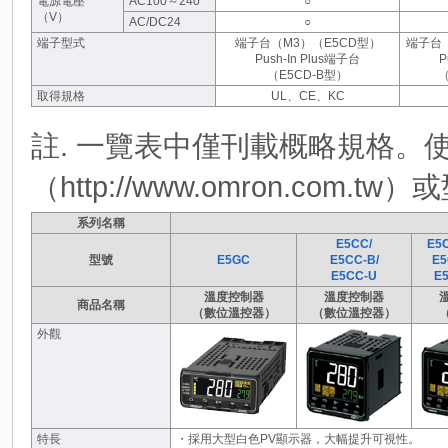
電源電壓
AC100～240
○
（V）
AC/DC24
○
端子型式
端子台（M3）（E5CD型）
端子台（
Push-In Plus端子台
P
（E5CD-B型）
（
取得規格
UL、CE、KC
註. 一覽表中僅刊載概略規格。
（http://www.omron.co
系列名稱
E5CC/
E5C
型號
E5GC
E5CC-B/
E5
E5CC-U
E5
溫度控制器
溫度控制器
商品名稱
（數位溫控器）
（數位溫控器）
外觀
特長
・採用大型白色PV顯示器，大幅提升可視性。