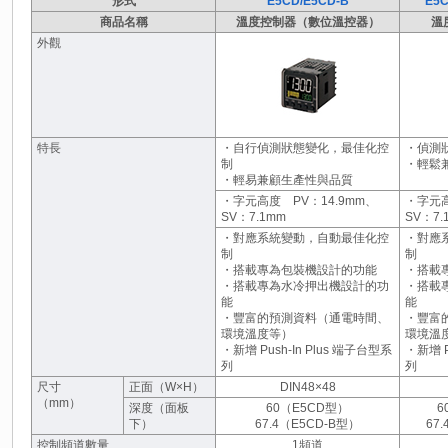
形式
E5CD/E5CD-B
E5C
商品名稱
溫度控制器（數位溫控器）
溫
外觀
特長
・自行偵測狀態變化，最佳化控
・偵測
制
・輕鬆
・輕易兼顧生產性與品質
・字元高度 PV：14.9mm、
・字元高
SV：7.1mm
SV：7.
・對應系統變動，自動最佳化控
・對應
制
制
・搭載專為包裝機設計的功能
・搭載
・搭載專為水冷押出機設計的功
・搭載
能
能
・豐富的預測資料（通電時間、
・豐富
環境溫度等）
環境溫
・新增 Push-In Plus 端子台型系
・新增 P
列
列
尺寸
正面（W×H）
DIN48×48
（mm）
深度（面板
60（E5CD型）
6
下）
67.4（E5CD-B型）
67
控制頻道數量
1頻道