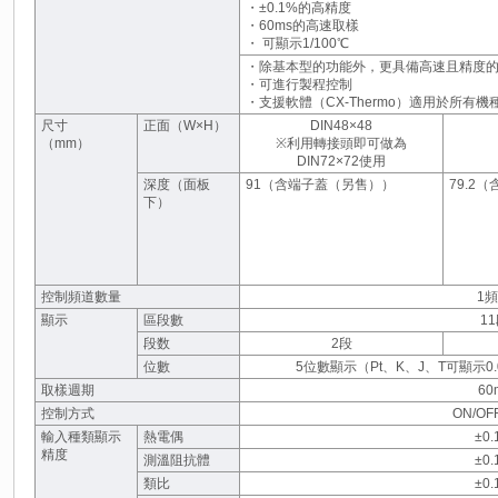
・±0.1%的高精度
・60ms的高速取樣
・ 可顯示1/100℃
・除基本型的功能外，更具備高速且精度
・可進行製程控制
・支援軟體（CX-Thermo）適用於所有機
尺寸
正面（W×H）
DIN48×48
（mm）
※利用轉接頭即可做為
DIN72×72使用
深度（面板
91（含端子蓋（另售））
79.2
下）
控制頻道數量
1
顯示
區段數
1
段数
2段
位數
5位數顯示（Pt、K、J、T可顯示0
取樣週期
60
控制方式
ON/OF
輸入種類顯示
熱電偶
±0
精度
測溫阻抗體
±0
類比
±0