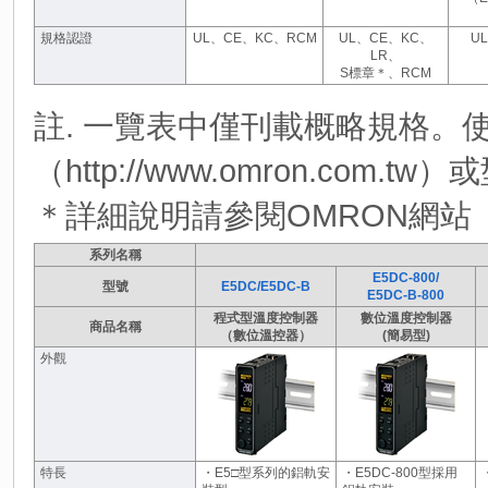
規格認證
UL、CE、KC、RCM
UL、CE、KC、
U
LR、
S標章＊、RCM
註. 一覽表中僅刊載概略規格。
（http://www.omron.co
＊詳細說明請參閱OMRON網站（http:
系列名稱
E5DC-800/
型號
E5DC/E5DC-B
E5DC-B-800
程式型溫度控制器
數位溫度控制器
商品名稱
（數位溫控器）
(簡易型)
外觀
特長
・E5□型系列的鋁軌安
・E5DC-800型採用