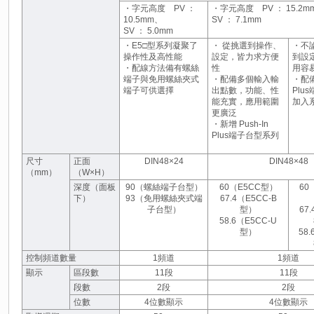
・字元高度 PV ：
・字元高度 PV ： 15.2m
10.5mm、
SV ： 7.1mm
SV ： 5.0mm
・E5□型系列凝聚了
・ 從挑選到操作、
・不
操作性及高性能
設定，皆力求方便
到設
・配線方法備有螺絲
性
用容
端子與免用螺絲夾式
・配備多個輸入輸
・配備
端子可供選擇
出點數，功能、性
Plu
能充實，應用範圍
加入
更廣泛
・新增 Push-In
Plus端子台型系列
尺寸
正面
DIN48×24
DIN48×48
（mm）
（W×H）
深度（面板
90（螺絲端子台型）
60（E5CC型）
60
下）
93（免用螺絲夾式端
67.4（E5CC-B
子台型）
型）
67.
58.6（E5CC-U
型）
58.
控制頻道數量
1頻道
1頻道
顯示
區段數
11段
11段
段數
2段
2段
位數
4位數顯示
4位數顯示