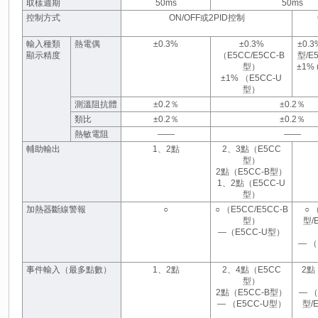
取樣週期
50ms
50ms
控制方式
ON/OFF或2PID控制
輸入種類
熱電偶
±0.3%
±0.3%
±0.3
顯示精度
（E5CC/E5CC-B
型/E5
型）
±1% 
±1% （E5CC-U
型）
測溫阻抗體
±0.2％
±0.2％
類比
±0.2％
±0.2％
熱敏電阻
――
――
輔助輸出
1、2點
2、3點（E5CC
型）
2點（E5CC-B型）
1、2點（E5CC-U
型）
加熱器斷線警報
○
○ （E5CC/E5CC-B
○ 
型）
型/E
―（E5CC-U型）
― （
事件輸入（最多點數）
1、2點
2、4點（E5CC
2點
型）
2點（E5CC-B型）
― （
― （E5CC-U型）
型/E