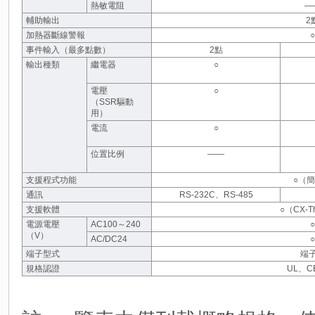
熱敏電阻
―
輔助輸出
2
加熱器斷線警報
○
事件輸入（最多點數）
2點
輸出種類
繼電器
○
電壓
○
（SSR驅動
用）
電流
○
位置比例
――
支援程式功能
○（
通訊
RS-232C、RS-485
支援軟體
○（CX-T
電源電壓
AC100～240
○
（V）
AC/DC24
○
端子型式
端
規格認證
UL、C