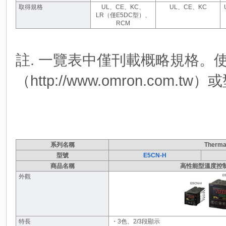
取得規格
UL、CE、KC、
UL、CE、KC
LR（僅E5DC型）、
RCM
註. 一覽表中僅刊載概略規格。
（http://www.omron.co
系列名稱
Therm
型號
E5CN-H
商品名稱
高性能型溫度控制
外觀
特長
・3色、2/3段顯示