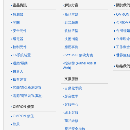
產品資訊
解決方案
關於我們
感測器
商品主題
OMRO
開關
影音頻道
台灣OM
安全元件
規格選型
台灣經銷
繼電器
技術指南
企業理念
控制元件
應用事例
工作機會
FA系統裝置
SYSMAC解決方案
世界據點
運動/驅動
控制盤 (Panel Assist
聯絡我們
Web)
機器人
支援服務
檢查裝置
節能/環保檢測裝置
自動化學院
電源/周邊裝置/其他
影音教學
客服中心
OMRON 價值
線上客服
OMRON 價值
商品維修
願景
產品安全措施