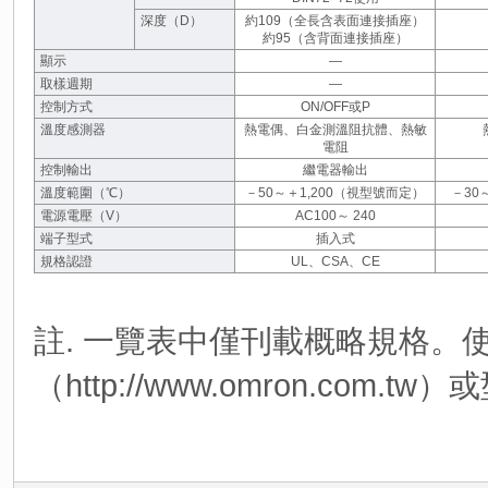
深度（D）
約109（全長含表面連接插座）
約95（含背面連接插座）
顯示
―
取樣週期
―
控制方式
ON/OFF或P
溫度感測器
熱電偶、白金測溫阻抗體、熱敏
電阻
控制輸出
繼電器輸出
溫度範圍（℃）
－50～＋1,200（視型號而定）
－30
電源電壓（V）
AC100～ 240
端子型式
插入式
規格認證
UL、CSA、CE
註. 一覽表中僅刊載概略規格。
（http://www.omron.co