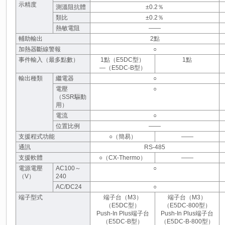
示精度
測溫阻抗體
±0.2％
類比
±0.2％
熱敏電阻
――
輔助輸出
2點
加熱器斷線警報
○
事件輸入（最多點數）
1點（E5DC型）
1點
―（E5DC-B型）
輸出種類
繼電器
○
電壓
○
（SSR驅動
用）
電流
○
位置比例
――
支援程式功能
○（簡易）
――
通訊
RS-485
支援軟體
○（CX-Thermo）
――
電源電壓
AC100～
○
（V）
240
AC/DC24
○
端子型式
端子台（M3）
端子台（M3）
（E5DC型）
（E5DC-800型）
Push-In Plus端子台
Push-In Plus端子台
（E5DC-B型）
（E5DC-B-800型）