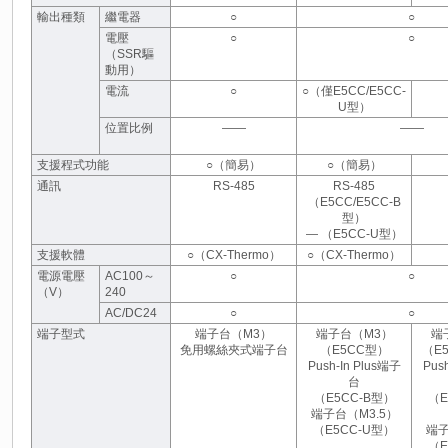
輸出種類
繼電器
○
○
電壓
○
○
（SSR驅
動用）
電流
○
○（僅E5CC/E5CC-
U型）
位置比例
――
――
支援程式功能
○（簡易）
○（簡易）
通訊
RS-485
RS-485
（E5CC/E5CC-B
型）
― （E5CC-U型）
支援軟體
○（CX-Thermo）
○（CX-Thermo）
電源電壓
AC100～
○
○
（V）
240
AC/DC24
○
○
端子型式
端子台（M3）
端子台（M3）
端
免用螺絲夾式端子台
（E5CC型）
（E5
Push-In Plus端子
Pus
台
（E5CC-B型）
（E
端子台（M3.5）
（E5CC-U型）
端子
（E