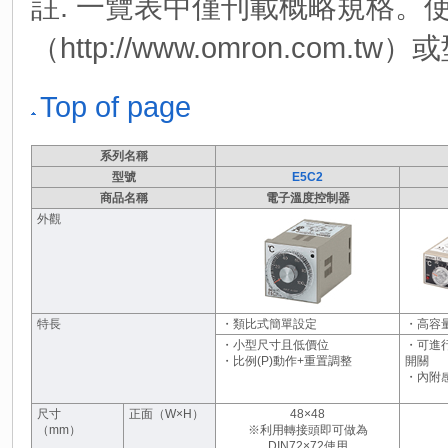
註. 一覽表中僅刊載概略規格。
（http://www.omron.co
Top of page
系列名稱
型號
E5C2
商品名稱
電子溫度控制器
外觀
特長
・類比式簡單設定
・高容量
・小型尺寸且低價位
・可進行
・比例(P)動作+重置調整
開關
・內附
尺寸
正面（W×H）
48×48
（mm）
※利用轉接頭即可做為
DIN72×72使用