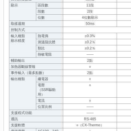
顯示
區段數
11段
段數
2段
位數
4位數顯示
取樣週期
50ms
控制方式
輸入種類
熱電偶
±0.3%
顯示精度
測溫阻抗體
±0.2％
類比
±0.2％
熱敏電阻
――
輔助輸出
2點
加熱器斷線警報
○
事件輸入（最多點數）
2點
輸出種類
繼電器
○
電壓
○
（SSR驅動
用）
電流
○
位置比例
――
支援程式功能
――
通訊
RS-485
支援軟體
○（CX-Thermo）