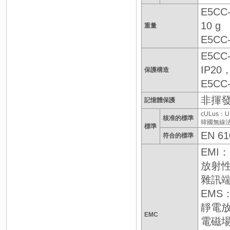
E5CC
10 g
重量
E5C
E5CC
IP20
保護構造
E5C
非揮發
記憶體保護
cULus：UL
核准的標準
韓國無線法規
標準
EN 61
符合的標準
EMI： 
放射性
雜訊端
EMS：
靜電放電
EMC
電磁場強