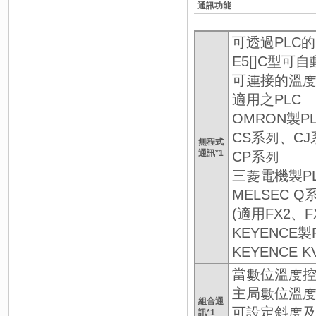
通訊功能
可透過PLC
E5[]C型
可連接的溫度
適用之PLC
OMRON製P
CS系列、C
無程式
通訊*1
CP系列
三菱電機製P
MELSEC 
(適用FX2、FX
KEYENCE製
KEYENCE 
當數位溫度控
主局數位溫
組合通
可設定斜度
訊*1