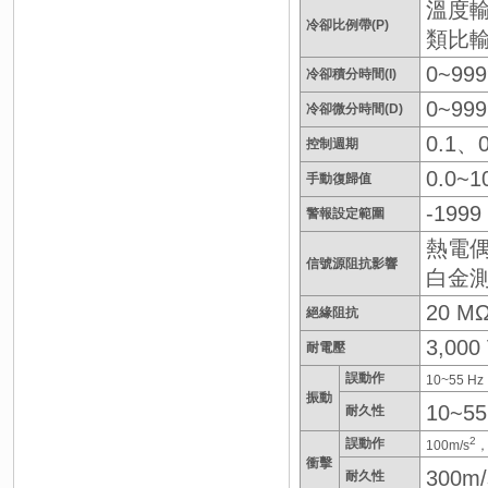
溫度輸入
冷卻比例帶(P)
類比輸入
0~999
冷卻積分時間(I)
0~999
冷卻微分時間(D)
0.1、
控制週期
0.0~
手動復歸值
-199
警報設定範圍
熱電偶：
信號源阻抗影響
白金測
20 MΩ
絕緣阻抗
3,0
耐電壓
誤動作
10~55 Hz
振動
10~55
耐久性
2
誤動作
100m/s
，
衝擊
300m/
耐久性