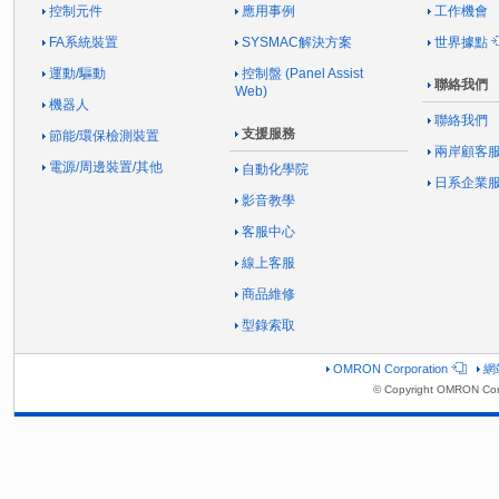
控制元件
應用事例
工作機會
FA系統裝置
SYSMAC解決方案
世界據點
運動/驅動
控制盤 (Panel Assist
聯絡我們
Web)
機器人
聯絡我們
支援服務
節能/環保檢測裝置
兩岸顧客
電源/周邊裝置/其他
自動化學院
日系企業
影音教學
客服中心
線上客服
商品維修
型錄索取
OMRON Corporation
網
© Copyright OMRON Corp