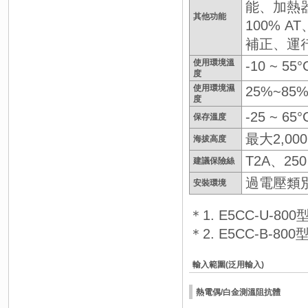
能、加熱器斷
其他功能
100% 
補正、運
使用環境溫
-10 ~ 5
度
使用環境濕
25%~85
度
-25 ~ 6
保存溫度
最大2,00
海拔高度
T2A、2
建議保險絲
過電壓類別II
安裝環境
＊1. E5CC-U
＊2. E5CC-B
輸入範圍(泛用輸入)
熱電偶/白金測溫阻抗體