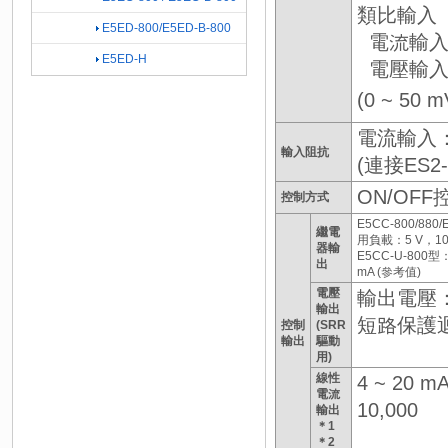
類比輸入
E5ED-800/E5ED-B-800
電流輸入：4
E5ED-H
電壓輸入：1 
(0 ~ 5
電流輸入：
輸入阻抗
(連接ES2
ON/OFF
控制方式
E5CC-800/88
繼電
用負載：5 V，10
器輸
E5CC-U-800
出
mA (參考值)
電壓
輸出電壓：1
輸出
短路保護
控制
(SRR
輸出
驅動
用)
線性
4 ~ 20
電流
10,000
輸出
＊1
＊2