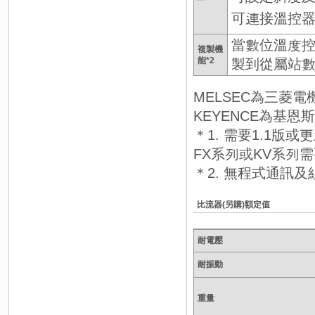
可連接溫控器
當數位溫度
複製機
能*2
製到從屬站
MELSEC為三菱電機公司(M
KEYENCE為基恩斯股
＊1. 需要1.1版
FX系列或KV系列
＊2. 無程式通訊
比流器(另購)額定值
耐電壓
耐振動
重量