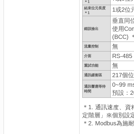
＊1
結束位元長度
1或2位
＊1
垂直同位
使用Co
錯誤撿出
(BCC) 
無
流量控制
RS-485
介面
無
重試功能
217個
通訊緩衝區
0~99 m
通訊響應等待
時間
預設：20
＊1. 通訊速度、
定階層」來個別設
＊2. Modbus為施耐