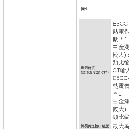
特性
E5CC-
熱電偶
數＊1
白金測
較大) 
類比輸
顯示精度
CT輸
(環境溫度23°C時)
E5CC
熱電偶
＊1
白金測
較大) 
類比輸
最大為±
簡易傳送輸出精度