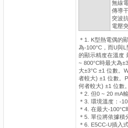
無線電脈
傳導干擾
突波抗擾
電壓突降
＊1. K型熱電偶的顯
為-100°C，而U
的顯示精度在溫度 
~ 800°C時最大
大±3°C ±1 位數
者較大) ±1 位數。
何者較大) ±1 位數
＊2. 但0 ~ 20 
＊3. 環境溫度：-10
＊4. 在最大-100
＊5. 單位將依據
＊6. E5CC-U插入