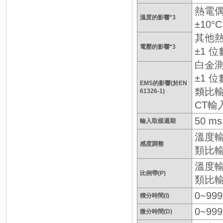
熱電偶
溫度的影響*3
±10°
其他熱
電壓的影響*3
±1 位
白金測
±1 位
EMS的影響(於EN
類比輸
61326-1)
CT輸
50 ms
輸入取樣週期
溫度輸入
感度調整
類比輸入
溫度輸入
比例帶(P)
類比輸入
0~999
積分時間(I)
0~999
微分時間(D)