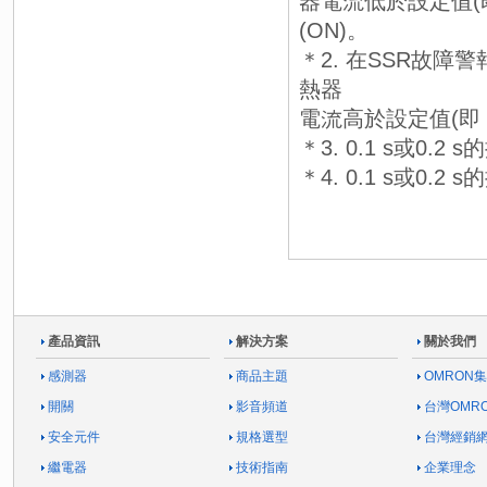
器電流低於設定值(
(ON)。
＊2. 在SSR故
熱器
電流高於設定值(即
＊3. 0.1 s或0.
＊4. 0.1 s或0.
產品資訊
解決方案
關於我們
感測器
商品主題
OMRON
開關
影音頻道
台灣OMR
安全元件
規格選型
台灣經銷
繼電器
技術指南
企業理念