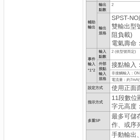
輸出
2
點數
SPST-NO
輔助
雙輸出型號：
輸出
輸出
規格
阻負載)
電氣壽命：1
輸入
2 (依型號而定)
點數
事件
接點輸入：
外部
輸入
接點
*1*2
非接觸輸入：ON：
輸入
規格
電流量：約7mA(
使用正面
設定方式
11段數
指示方式
字元高度：P
最多可儲存
多重SP
作、或序
手動輸出