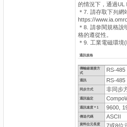
的情況下，通過UL Li
＊7. 請存取下列
https://www.ia.omr
＊8. 請參閱規格說
格的遵從性。
＊9. 工業電磁環境(EN
通訊規格
傳輸線連接方
RS-48
式
RS-48
通訊
非同步
同步方式
Compo
通訊協定
9600, 1
通訊速度＊1
ASCII
傳送代碼
資料位元長度
7或8位