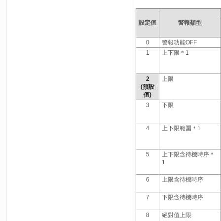
設定值
警報類型
0
警報功能OFF
1
上下限＊1
2
上限
(預設
值)
3
下限
4
上下限範圍＊1
5
上下限含待機時序＊
1
6
上限含待機時序
7
下限含待機時序
8
絕對值上限