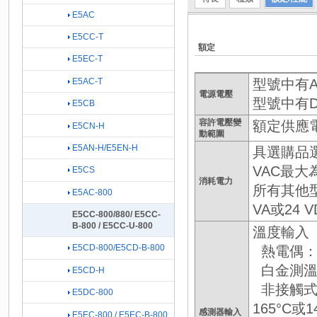
E5AC
E5CC-T
額定
E5EC-T
型號中有A：
E5AC-T
電源電壓
型號中有D：
E5CB
容許電壓變
額定供應電
E5CN-H
動範圍
E5AN-H/E5EN-H
具選購品選項
VAC最大為
E5CS
消耗電力
所有其他型號
E5AC-800
VA或24 
E5CC-800/880/ E5CC-
B-800 / E5CC-U-800
溫度輸入
E5CD-800/E5CD-B-800
熱電偶：K
白金測溫阻
E5CD-H
非接觸式溫度
E5DC-800
165°C或14
感測器輸入
E5EC-800 / E5EC-B-800