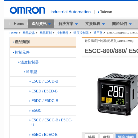
Taiwan
Home
產品資訊
解決方案
支援服務
關於我們
Home
>
產品資訊
>
產品類別
>
控制元件
>
溫度控制器
>
通用型
>
E5CC-800/880/ E5CC
數位溫度控制器(簡易型)(48×48mm)
產品類別
E5CC-800/880/ E5
控制元件
溫度控制器
通用型
E5CD / E5CD-B
E5ED / E5ED-B
E5DC / E5DC-B
E5GC
E5CC / E5CC-B / E5CC-
U
E5EC / E5EC-B
特長
種類
額定/性能