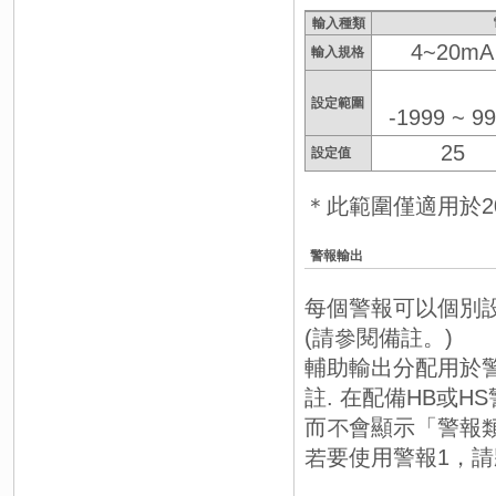
輸入種類
4~20mA
輸入規格
設定範圍
-1999 ~ 9
25
設定值
＊此範圍僅適用於20
警報輸出
每個警報可以個別設
(請參閱備註。)
輔助輸出分配用於警報
註. 在配備HB或
而不會顯示「警報
若要使用警報1，請