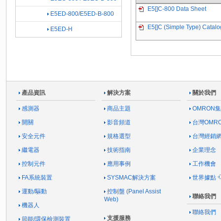
E5[]C-800 Data Sheet
E5ED-800/E5ED-B-800
E5[]C (Simple Type) Catalo
E5ED-H
產品資訊
解決方案
關於我們
感測器
商品主題
OMRON
開關
影音頻道
台灣OMR
安全元件
規格選型
台灣經銷
繼電器
技術指南
企業理念
控制元件
應用事例
工作機會
FA系統裝置
SYSMAC解決方案
世界據點
運動/驅動
控制盤 (Panel Assist
聯絡我們
Web)
機器人
聯絡我們
支援服務
節能/環保檢測裝置