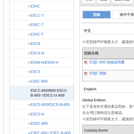
E5AC
型錄
操作手冊
E5CC-T
E5EC-T
中文
E5AC-T
※若型錄PDF檔案太大，建議
E5CB
E5CN-H
型錄名稱
E5[]C-800 規格說明書
E5AN-H/E5EN-H
E5CS
E5[]C 型錄
E5AC-800
English
E5CC-800/880/ E5CC-
B-800 / E5CC-U-800
Global Edition
E5CD-800/E5CD-B-800
以下是海外共通的產品型錄，其
在台灣訂購時請注意確認。
E5CD-H
※若型錄PDF檔案太大，建議
E5DC-800
Catalog Name
E5EC-800 / E5EC-B-800