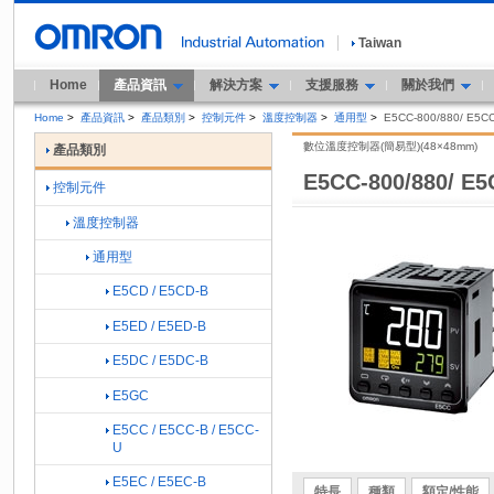
Taiwan
Home
產品資訊
解決方案
支援服務
關於我們
Home
>
產品資訊
>
產品類別
>
控制元件
>
溫度控制器
>
通用型
>
E5CC-800/880/ E5CC
數位溫度控制器(簡易型)(48×48mm)
產品類別
E5CC-800/880/ E5
控制元件
溫度控制器
通用型
E5CD / E5CD-B
E5ED / E5ED-B
E5DC / E5DC-B
E5GC
E5CC / E5CC-B / E5CC-
U
E5EC / E5EC-B
特長
種類
額定/性能