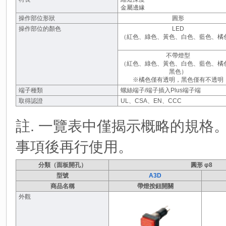
金屬邊緣
操作部位形狀
圓形
操作部位的顏色
LED
（紅色、綠色、黃色、白色、藍色、橘
不帶燈型
（紅色、綠色、黃色、白色、藍色、橘
黑色）
※橘色僅有透明，黑色僅有不透明
端子種類
螺絲端子/端子插入Plus端子端
取得認證
UL、CSA、EN、CCC
註. 一覽表中僅揭示概略的規格
事項後再行使用。
分類（面板開孔）
圓形 φ8
型號
A3D
商品名稱
帶燈按鈕開關
外觀