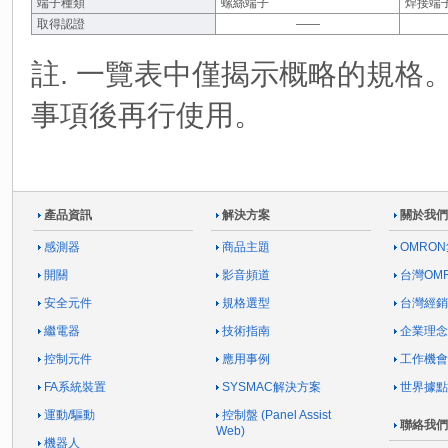
端子種類
螺絲端子
焊接端
取得認證
――
註. 一覽表中僅揭示概略的規格
事項後再行使用。
產品資訊
解決方案
關於我們
感測器
商品主題
OMRO
開關
影音頻道
台灣OM
安全元件
規格選型
台灣經銷
繼電器
技術指南
企業理念
控制元件
應用事例
工作機會
FA系統裝置
SYSMAC解決方案
世界據點
運動/驅動
控制盤 (Panel Assist
聯絡我們
Web)
機器人