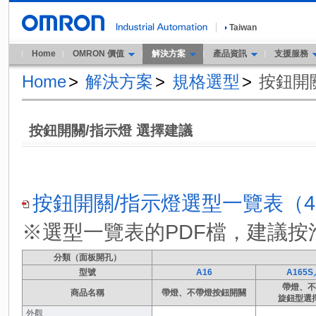
Taiwan
Home
OMRON 價值
解決方案
產品資訊
支援服務
Home
>
解決方案
>
規格選型
>
按鈕開
按鈕開關/指示燈 選擇建議
按鈕開關/指示燈選型一覽表（4.
※選型一覽表的PDF檔，建議
分類（面板開孔）
型號
A16
A165
帶燈、不
商品名稱
帶燈、不帶燈按鈕開關
旋鈕型選
外觀