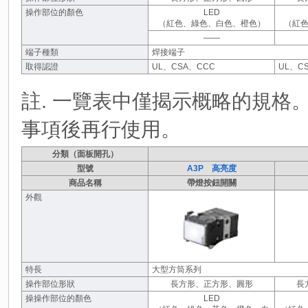
操作部位的顏色
LED
（紅色、綠色、白色、橙色）
（紅
――
端子種類
焊接端子
取得認證
UL、CSA、CCC
UL、C
註. 一覽表中僅揭示概略的規格
事項後再行使用。
分類（面板開孔）
型號
A3P 高亮度
商品名稱
帶燈按鈕開關
外觀
特長
大型方筒系列
操作部位形狀
長方形、正方形、圓形
長
操操作部位的顏色
LED