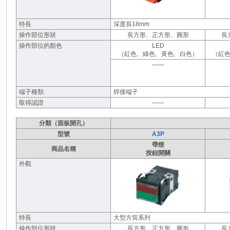
特長
深度長18mm
操作部位形狀
長方形、正方形、圓形
長
操作部位的顏色
LED
（紅色、綠色、黃色、白色）
（紅
――
端子種類
焊接端子
取得認證
――
分類（面板開孔）
型號
A3P
帶燈
商品名稱
按鈕開關
外觀
特長
大型方筒系列
操作部位形狀
長方形、正方形、圓形
長