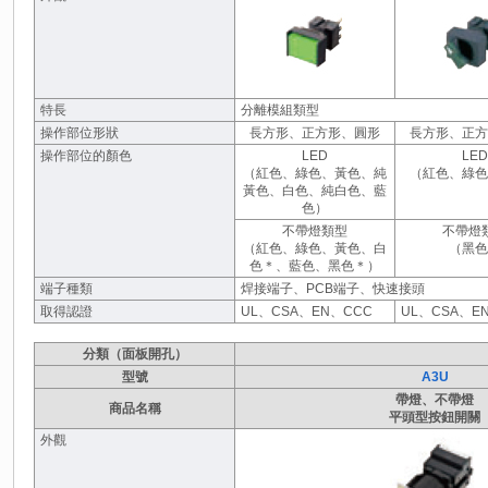
特長
分離模組類型
操作部位形狀
長方形、正方形、圓形
長方形、正方
操作部位的顏色
LED
LED
（紅色、綠色、黃色、純
（紅色、綠色
黃色、白色、純白色、藍
色）
不帶燈類型
不帶燈
（紅色、綠色、黃色、白
（黑色
色＊、藍色、黑色＊）
端子種類
焊接端子、PCB端子、快速接頭
取得認證
UL、CSA、EN、CCC
UL、CSA、E
分類（面板開孔）
型號
A3U
帶燈、不帶燈
商品名稱
平頭型按鈕開關
外觀