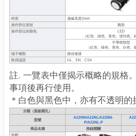
特長
邊緣高度2mm
操作部位形狀
圓形
操作部位的顏色
LED
（紅色、綠色、黃色、琥珀色、
不帶燈類型
（紅色、綠色、黃色、白色、
端子種類
接頭連接
取得認證
UL、EN、CSA
註. 一覽表中僅揭示概略的規格
事項後再行使用。
＊白色與黑色中，亦有不透明的
分類（面板開孔）
A22NN/A22NL/A22NN-
A22
型號
P/A22NL-P
商品名稱
按鈕開關
外觀