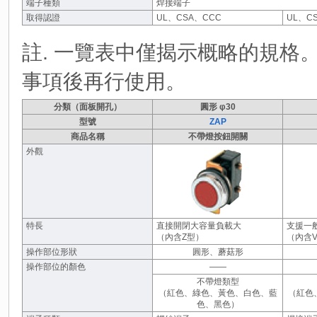
端子種類
焊接端子
取得認證
UL、CSA、CCC
UL、C
註. 一覽表中僅揭示概略的規格
事項後再行使用。
分類（面板開孔）
圓形 φ30
型號
ZAP
商品名稱
不帶燈按鈕開關
外觀
特長
直接開閉大容量負載大
支援一
（內含Z型）
（內含
操作部位形狀
圓形、蘑菇形
操作部位的顏色
――
不帶燈類型
（紅色、綠色、黃色、白色、藍
（紅色
色、黑色）