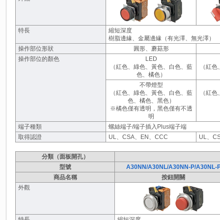
特長
縮短深度
樹脂邊緣、金屬邊緣（有光澤、無光澤）
操作部位形狀
圓形、蘑菇形
操作部位的顏色
LED
（紅色、綠色、黃色、白色、藍
（紅色
色、橘色）
不帶燈型
（紅色、綠色、黃色、白色、藍
（紅色
色、橘色、黑色）
※橘色僅有透明，黑色僅有不透
明
端子種類
螺絲端子/端子插入Plus端子端
取得認證
UL、CSA、EN、CCC
UL、C
分類（面板開孔）
型號
A30NN/A30NL/A30NN-P/A30NL-
商品名稱
按鈕開關
外觀
特長
縮短深度