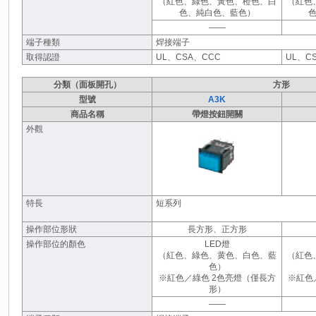
（紅色、綠色、黃色、橙色、白
（紅色
色、純白色、藍色）
――
端子種類
焊接端子
取得認證
UL、CSA、CCC
UL、C
分類（面板開孔）
方形
型號
A3K
商品名稱
帶燈按鈕開關
外觀
特長
短系列
操作部位形狀
長方形、正方形
操作部位的顏色
LED燈
（紅色、綠色、黄色、白色、藍
（紅色
色）
※紅色／綠色 2色亮燈（僅長方
※紅色
形）
――