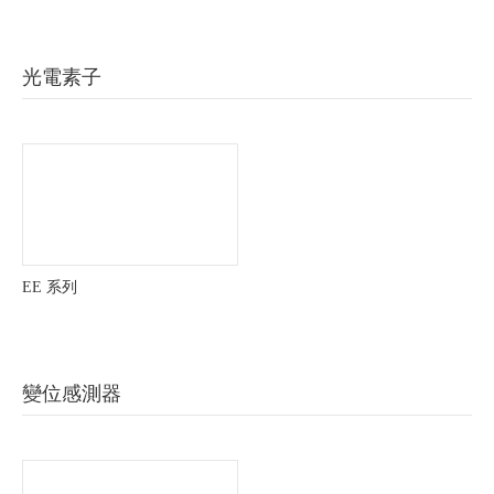
光電素子
EE 系列
變位感測器