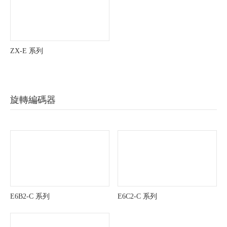
ZX-E 系列
旋轉編碼器
E6B2-C 系列
E6C2-C 系列