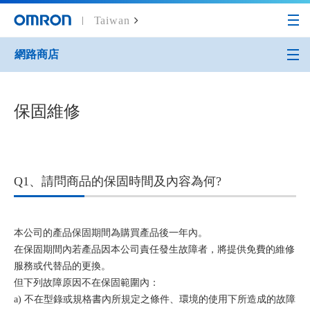
Taiwan
網路商店
Home
網路商店
購物Q&A
保固維修
保固維修
Q1、請問商品的保固時間及內容為何?
本公司的產品保固期間為購買產品後一年內。
在保固期間內若產品因本公司責任發生故障者，將提供免費的維修
服務或代替品的更換。
但下列故障原因不在保固範圍內：
a) 不在型錄或規格書內所規定之條件、環境的使用下所造成的故障