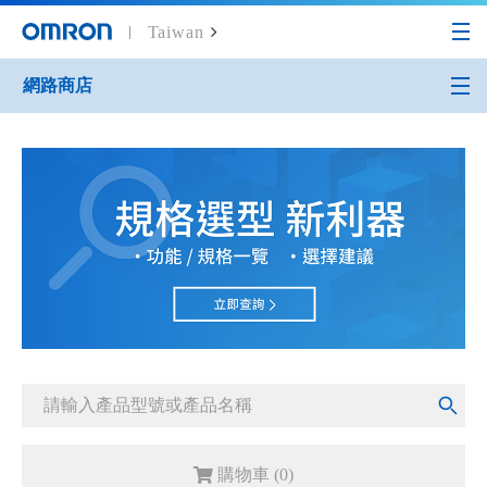
Taiwan
網路商店
Home
網路商店
控制元件
溫度控制器 E5LD
購物車 (
0
)