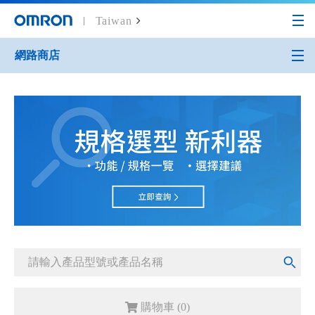
Taiwan
網路商店
Home
網路商店
控制元件
計時器 H5CN
購物車 (
0
)